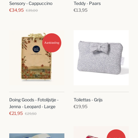
Sensory - Cappuccino
Teddy - Paars
€34,95
€13,95
€39,00
Aanbieding
Toilettas - Grijs
Doing Goods - Fotolijstje -
€19,95
Jenna - Leopard - Large
€21,95
€29,50