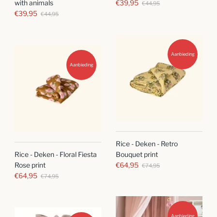
with animals
€39,95
€44,95
€39,95
€44,95
Aanbieding
Aanbieding
Rice - Deken - Retro
Bouquet print
Rice - Deken - Floral Fiesta
€64,95
Rose print
€74,95
€64,95
€74,95
Aanbieding