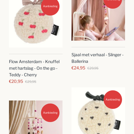
Aanbieding
Sjaal met verhaal - Slinger -
Ballerina
Flow Amsterdam - Knuffel
€24,95
met hartslag - On the go -
€29,95
Teddy - Cherry
€20,95
€29,95
Aanbieding
Aanbieding