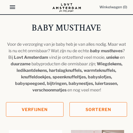
Meteen
Winkelwagen
(0)
naar
de
content
BABY MUSTHAVE
Voor de verzorging van je baby heb je van alles nodig. Maar wat
is nu echt onmisbaar? Wat zijn nu de echte
baby
musthaves
?
Bij
Lovt Amsterdam
vind je ontzettend veel mooie,
unieke
en
duurzame
babyproducten die onmisbaar zijn;
Wiegdekens,
ledikantdekens, hartslagknuffels, warmteknuffels,
knuffeldoekjes, speenknuffeltjes, babyslofjes,
babyspeegoed, bijtringen, babynestjes, luiertassen,
verschoonmatjes
en nog veel meer!
VERFIJNEN
SORTEREN