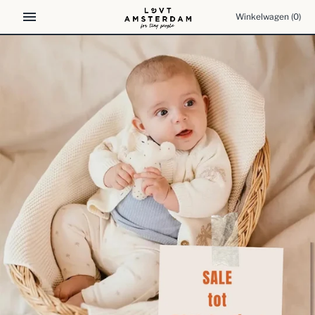
Meteen
Winkelwagen
(0)
naar
de
content