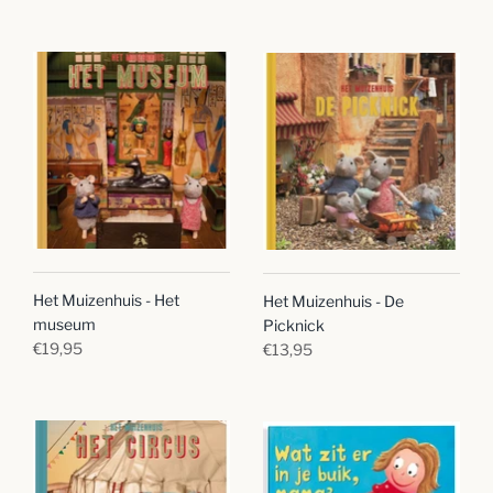
Het Muizenhuis - Het
Het Muizenhuis - De
museum
Picknick
€19,95
€13,95