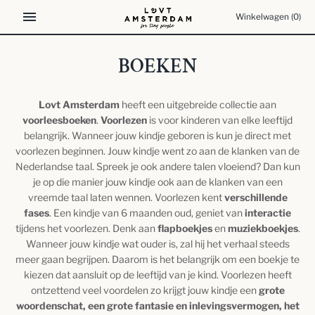
Meteen
Winkelwagen
(0)
naar
de
content
BOEKEN
Lovt Amsterdam
heeft een uitgebreide collectie aan
voorleesboeken
.
Voorlezen
is voor kinderen van elke leeftijd
belangrijk. Wanneer jouw kindje geboren is kun je direct met
voorlezen beginnen. Jouw kindje went zo aan de klanken van de
Nederlandse taal. Spreek je ook andere talen vloeiend? Dan kun
je op die manier jouw kindje ook aan de klanken van een
vreemde taal laten wennen.
Voorlezen kent
verschillende
fases
. Een kindje van 6 maanden oud, geniet van
interactie
tijdens het voorlezen. Denk aan
flapboekjes
en
muziekboekjes
.
Wanneer jouw kindje wat ouder is, zal hij het verhaal steeds
meer gaan begrijpen. Daarom is het belangrijk om een boekje te
kiezen dat aansluit op de leeftijd van je kind. Voorlezen heeft
ontzettend veel voordelen zo krijgt jouw kindje een
grote
woordenschat, een grote fantasie en inlevingsvermogen, het