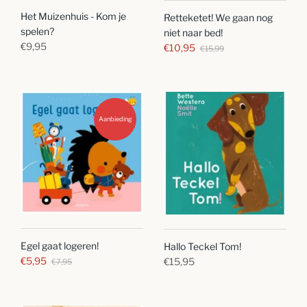
Het Muizenhuis - Kom je
Retteketet! We gaan nog
spelen?
niet naar bed!
€9,95
€10,95
€15,99
Aanbieding
Egel gaat logeren!
Hallo Teckel Tom!
€5,95
€15,95
€7,95