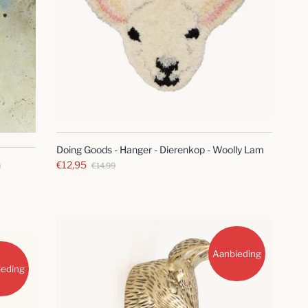
SNELLE
BLIK
Doing Goods - Hanger - Dierenkop - Woolly Lam
n
€12,95
€14,99
Aanbieding
ieding