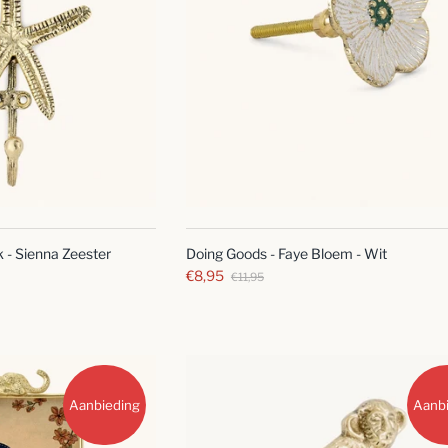
SNELLE
SNELLE
BLIK
BLIK
Doing Goods - Faye Bloem - Wit
 - Sienna Zeester
€8,95
€11,95
Aanbieding
Aanb