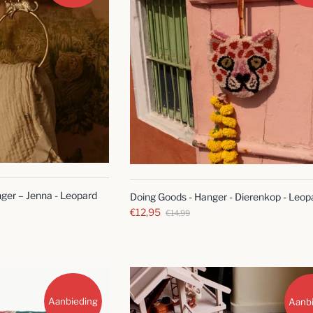
SNELLE
SNELLE
BLIK
BLIK
ger – Jenna - Leopard
Doing Goods - Hanger - Dierenkop - Leop
€12,95
€14,99
Aanbieding
Aanb