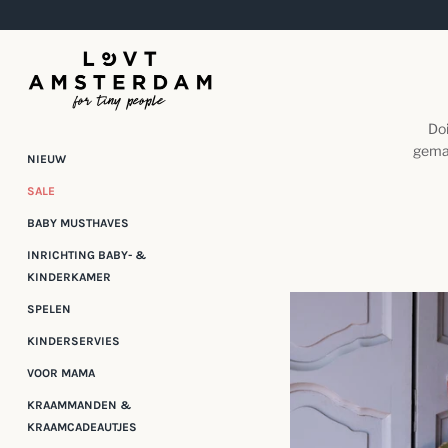
Meteen
naar
de
content
Doi
gemaa
NIEUW
SALE
BABY MUSTHAVES
INRICHTING BABY- &
KINDERKAMER
SPELEN
KINDERSERVIES
VOOR MAMA
KRAAMMANDEN &
KRAAMCADEAUTJES