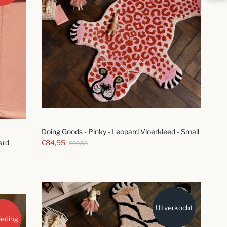
SNELLE
BLIK
Doing Goods - Pinky - Leopard Vloerkleed - Small
ard
€84,95
€99,95
Uitverkocht
ieding