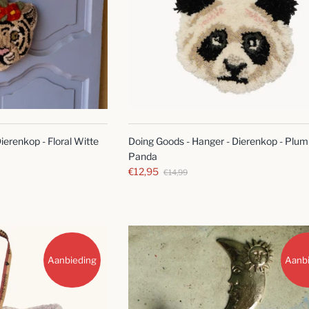
SNELLE
SNELLE
BLIK
BLIK
ierenkop - Floral Witte
Doing Goods - Hanger - Dierenkop - Plu
Panda
€12,95
€14,99
Aanbieding
Aanb