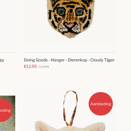
SNELLE
BLIK
mpy
Doing Goods - Hanger - Dierenkop - Cloudy Tijger
€12,95
€14,99
Aanbieding
ieding