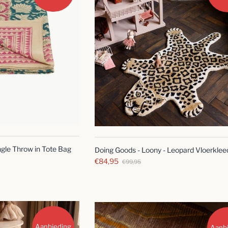
SNELLE
SNELLE
BLIK
BLIK
ngle Throw in Tote Bag
Doing Goods - Loony - Leopard Vloerkleed
€84,95
€99,95
Aanbieding
Aanb