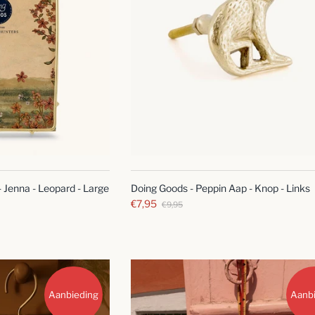
SNELLE
SNELLE
BLIK
BLIK
 - Jenna - Leopard - Large
Doing Goods - Peppin Aap - Knop - Links
€7,95
€9,95
Aanbieding
Aanb