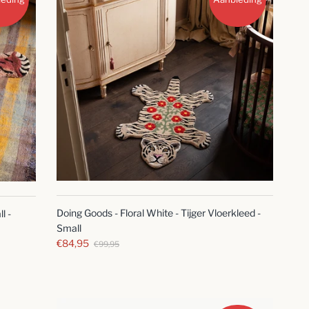
SNELLE
BLIK
Doing Goods - Floral White - Tijger Vloerkleed -
l -
Small
€84,95
€99,95