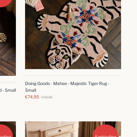
SNELLE
BLIK
Doing Goods - Mahee - Majestic Tiger Rug -
 - Small
Small
€74,95
€99,95
ieding
Aanbieding