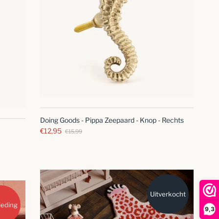
SNELLE
BLIK
Doing Goods - Pippa Zeepaard - Knop - Rechts
€12,95
€15,99
Uitverkocht
ieding
9,3