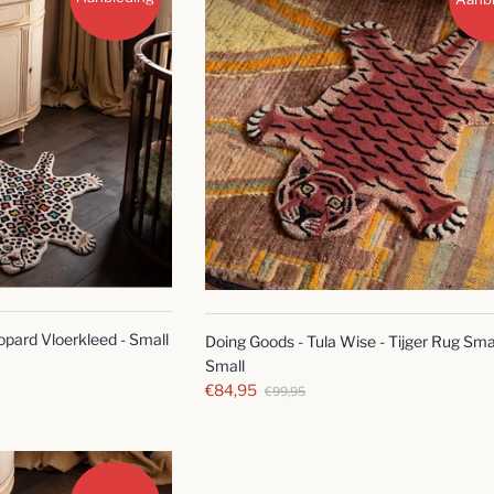
SNELLE
SNELLE
BLIK
BLIK
opard Vloerkleed - Small
Doing Goods - Tula Wise - Tijger Rug Smal
Small
€84,95
€99,95