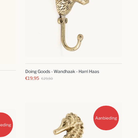
SNELLE
BLIK
Doing Goods - Wandhaak - Harri Haas
€19,95
€29,50
Aanbieding
ieding