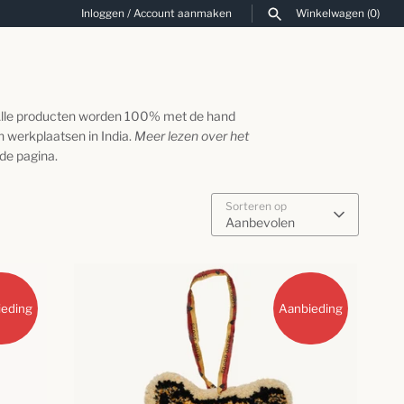
Inloggen
/
Account aanmaken
Winkelwagen
(0)
ZOEKEN
 Alle producten worden 100% met de hand
 werkplaatsen in India.
Meer lezen over het
 de pagina.
Sorteren op
Aanbevolen
ieding
Aanbieding