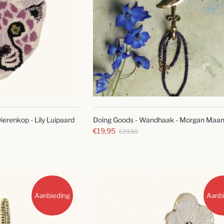
SNELLE
SNELLE
BLIK
BLIK
ierenkop - Lily Luipaard
Doing Goods - Wandhaak - Morgan Maa
€19,95
€29,50
Aanbieding
Aanb