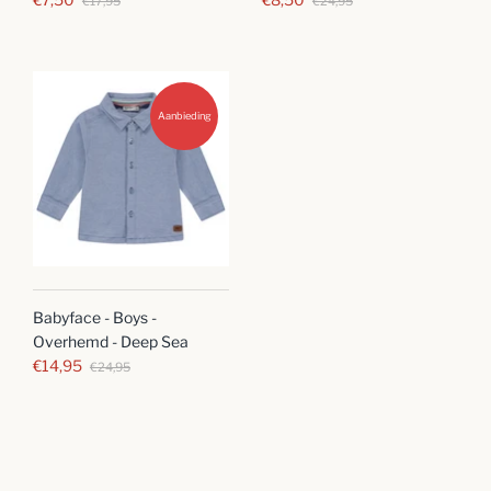
€17,95
€24,95
Aanbieding
Babyface - Boys -
Overhemd - Deep Sea
€14,95
€24,95