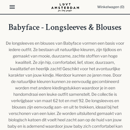
Meteen
Winkelwagen
(0)
naar
de
content
Babyface - Longsleeves & Blouses
De longsleeves en blouses van Babyface vormen een basis voor
iedere outfit. Ze bestaan uit natuurlijke kleuren, zijn tijdloos en
gemaakt van mooie, duurzame, zachte stoffen van hoge
kwaliteit. Ze zijn hip, comfortabel, lief, stoer, duurzaam,
kwalitatief en heerlijk zacht! Geschikt voor het avontuurlijke
karakter van jouw kindje. Hierdoor kunnen ze jaren mee. Door
de natuurlijke kleuren kunnen ze eenvoudig gecombineerd
worden met andere kledingstukken waardoor je in een
handomdraai een leuke outfit samenstelt. De collectie is
verkrijgbaar van maat 62 tot en met 92. De longsleeves en
blouses zijn eenvoudig aan- en uit te trekken, ideaal bij het
verschonen van een luier. Ze worden uitsluitend gemaakt van
biologisch katoen dit voelt heel zacht aan op de huid van jouw
baby en is ademend waardoor jouw baby zich comfortabel kan