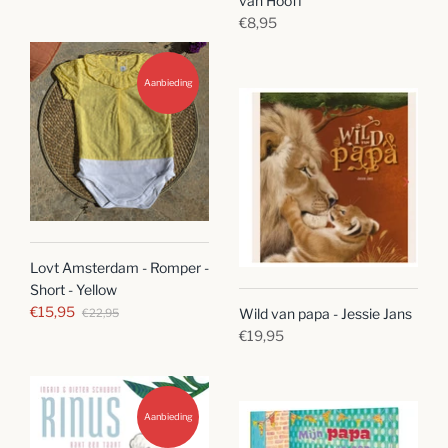
van Hooff
€8,95
Aanbieding
Lovt Amsterdam - Romper -
Short - Yellow
€15,95
Wild van papa - Jessie Jans
€22,95
€19,95
Aanbieding