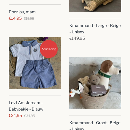
Door jou, mam
€14,95
€15,95
Kraammand - Large - Beige
- Unisex
€149,95
Aanbieding
Lovt Amsterdam -
Babypakje - Blauw
€24,95
€34,95
Kraammand - Groot - Beige
- Unisex