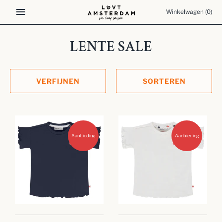
Meteen
Winkelwagen
(0)
naar
de
content
LENTE SALE
VERFIJNEN
SORTEREN
Aanbieding
Aanbieding