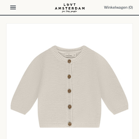
Meteen
Winkelwagen
(0)
naar
de
content