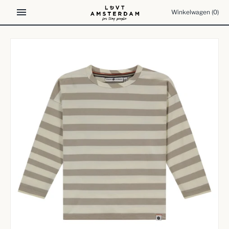
Meteen
Winkelwagen
(0)
naar
de
content