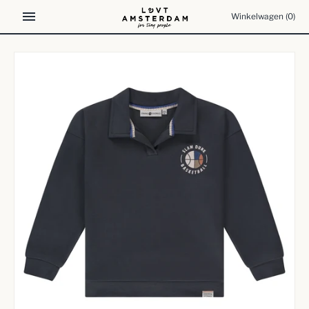
Meteen
Winkelwagen
(0)
naar
de
content