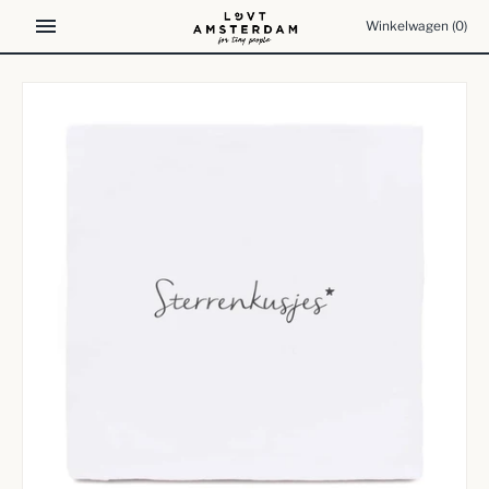
Meteen
Winkelwagen
(0)
naar
de
content