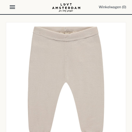
Meteen
Winkelwagen
(0)
naar
de
content