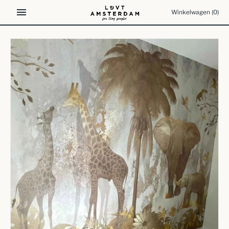
Meteen
Winkelwagen
(0)
naar
de
content