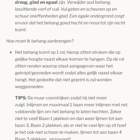
droog, glad en egaal
zijn. Verwijder oud behang,
loszittende verf of vuil. Vul gaten en scheuren op en
schuur oneffenheden glad. Een egale ondergrond zorgt
ervoor dat het behang goed hecht en mooi tot zijn recht
komt
.
Hoe moet ik behang aanbrengen?
Het behang komt op 1 rol, hierop zitten stroken die op
gelijke hoogte naast elkaar komen te hangen. Op de rol
zitten randen waarop staat aangegeven waar het
geknipt/gesneden wordt zodat alles gelijk naast elkaar
hangt. Het gedeelte dat niet geprint is zal worden
weggesneden.
TIPS:
De muur voorstrijken zodat hij niet meer
zuigt. Inlijmen en maximaal 1 baan meer inlijmen met net
voldoende lijm om het behang te laten hechten. Zeker
niet te veel! Baan 1 plakken en dan weer lijmen tot aan
baan 3, Baan 2 plakken, als er niet te veel lijm op zit hoef
je het ook niet schoon te maken. lijmen tot aan baan 4
Baan 3 plakken…enzovoort!