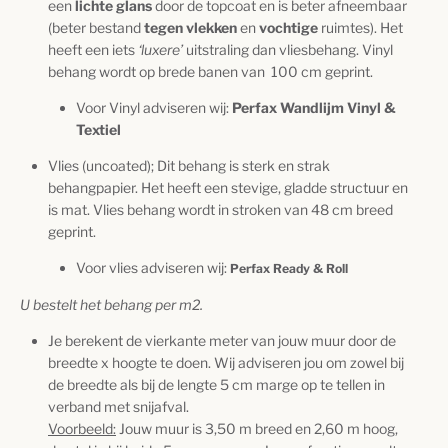
een
lichte glans
door de topcoat en is beter afneembaar
(beter bestand
t
egen vlekken
en
vochtige
ruimtes). Het
heeft een iets
‘luxere’
uitstraling dan vliesbehang.
Vinyl
behang wordt op brede banen van
100 cm geprint.
Voor Vinyl adviseren wij:
Perfax Wandlijm Vinyl &
Textiel
Vlies (uncoated); Dit behang is sterk en strak
behangpapier. Het heeft een stevige, gladde structuur en
is mat. Vlies behang wordt in stroken van 48 cm breed
geprint.
Voor vlies adviseren wij:
Perfax Ready & Roll
U bestelt het behang per m2.
Je berekent de vierkante meter van jouw muur door de
breedte x hoogte te doen. Wij adviseren jou om zowel bij
de breedte als bij de lengte 5 cm marge op te tellen in
verband met snijafval.
Voorbeeld:
Jouw muur is 3,50 m breed en 2,60 m hoog,