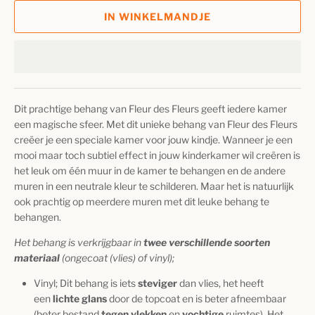
IN WINKELMANDJE
Dit prachtige behang van
Fleur des Fleurs
geeft iedere kamer
een magische sfeer. Met dit unieke behang van Fleur des Fleurs
creëer je een speciale kamer voor jouw kindje. Wanneer je een
mooi maar toch subtiel effect in jouw kinderkamer wil creëren is
het leuk om één muur in de kamer te behangen en de andere
muren in een neutrale kleur te schilderen. Maar het is natuurlijk
ook prachtig op meerdere muren met dit leuke behang te
behangen.
Het behang is verkrijgbaar in
twee verschillende soorten
materiaal
(ongecoat (vlies) of vinyl);
Vinyl; Dit behang
is iets
steviger
dan vlies, het heeft
een
lichte glans
door de topcoat en is beter afneembaar
(beter bestand
t
egen vlekken
en
vochtige
ruimtes). Het