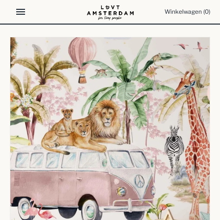
Meteen
Winkelwagen
(0)
naar
de
content