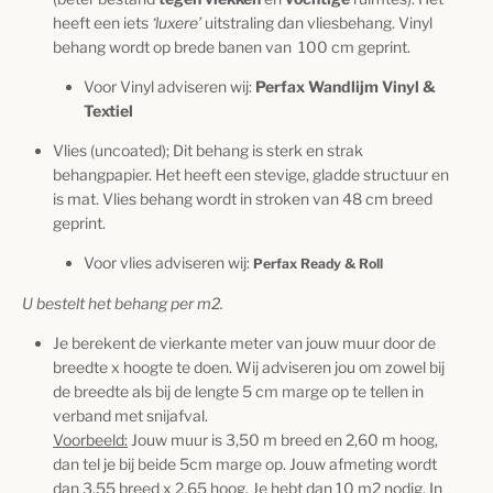
heeft een iets
‘luxere’
uitstraling dan vliesbehang.
Vinyl
behang wordt op brede banen van
100 cm geprint.
Voor Vinyl adviseren wij:
Perfax Wandlijm Vinyl &
Textiel
Vlies (uncoated); Dit behang is sterk en strak
behangpapier. Het heeft een stevige, gladde structuur en
is mat. Vlies behang wordt in stroken van 48 cm breed
geprint.
Voor vlies adviseren wij:
Perfax Ready & Roll
U bestelt het behang per m2.
Je berekent de vierkante meter van jouw muur door de
breedte x hoogte te doen. Wij adviseren jou om zowel bij
de breedte als bij de lengte 5 cm marge op te tellen in
verband met snijafval.
Voorbeeld:
Jouw muur is 3,50 m breed en 2,60 m hoog,
dan tel je bij beide 5cm marge op. Jouw afmeting wordt
dan 3,55 breed x 2,65 hoog. Je hebt dan 10 m2 nodig. In