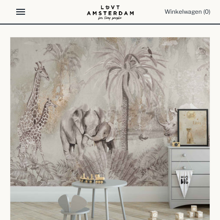
Meteen
Winkelwagen
(0)
naar
de
content