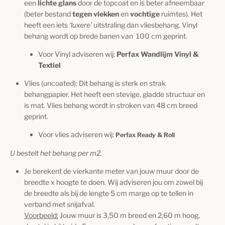
een
lichte glans
door de topcoat en is beter afneembaar
(beter bestand
t
egen vlekken
en
vochtige
ruimtes). Het
heeft een iets
‘luxere’
uitstraling dan vliesbehang.
Vinyl
behang wordt op brede banen van
100 cm geprint.
Voor Vinyl adviseren wij:
Perfax Wandlijm Vinyl &
Textiel
Vlies (uncoated); Dit behang is sterk en strak
behangpapier. Het heeft een stevige, gladde structuur en
is mat. Vlies behang wordt in stroken van 48 cm breed
geprint.
Voor vlies adviseren wij:
Perfax Ready & Roll
U bestelt het behang per m2.
Je berekent de vierkante meter van jouw muur door de
breedte x hoogte te doen. Wij adviseren jou om zowel bij
de breedte als bij de lengte 5 cm marge op te tellen in
verband met snijafval.
Voorbeeld:
Jouw muur is 3,50 m breed en 2,60 m hoog,