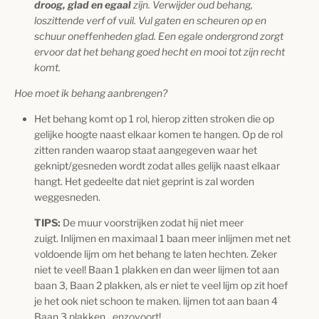
droog, glad en egaal
zijn. Verwijder oud behang,
loszittende verf of vuil. Vul gaten en scheuren op en
schuur oneffenheden glad. Een egale ondergrond zorgt
ervoor dat het behang goed hecht en mooi tot zijn recht
komt
.
Hoe moet ik behang aanbrengen?
Het behang komt op 1 rol, hierop zitten stroken die op
gelijke hoogte naast elkaar komen te hangen. Op de rol
zitten randen waarop staat aangegeven waar het
geknipt/gesneden wordt zodat alles gelijk naast elkaar
hangt. Het gedeelte dat niet geprint is zal worden
weggesneden.
TIPS:
De muur voorstrijken zodat hij niet meer
zuigt. Inlijmen en maximaal 1 baan meer inlijmen met net
voldoende lijm om het behang te laten hechten. Zeker
niet te veel! Baan 1 plakken en dan weer lijmen tot aan
baan 3, Baan 2 plakken, als er niet te veel lijm op zit hoef
je het ook niet schoon te maken. lijmen tot aan baan 4
Baan 3 plakken…enzovoort!