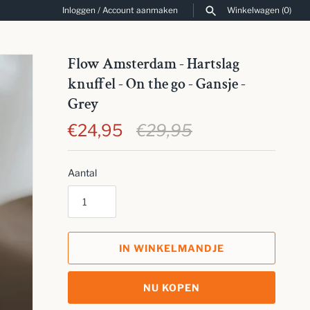
Inloggen
/
Account aanmaken
Winkelwagen
(0)
ZOEKEN
Flow Amsterdam - Hartslag
knuffel - On the go - Gansje -
Grey
€24,95
€29,95
Aantal
IN WINKELMANDJE
NU KOPEN