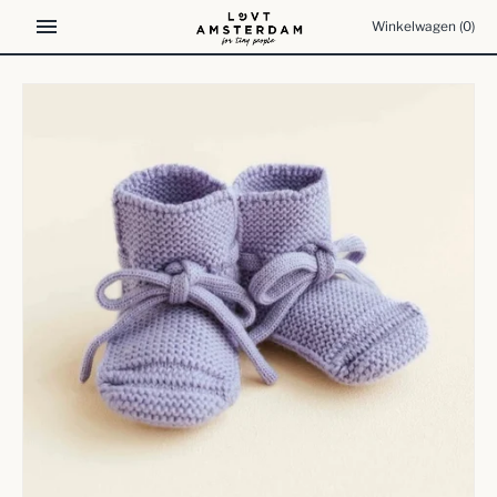
Meteen
Winkelwagen
(0)
naar
de
content