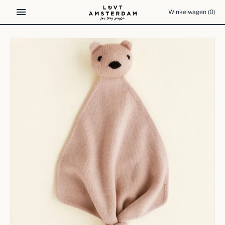
Meteen
Winkelwagen
(0)
naar
de
content