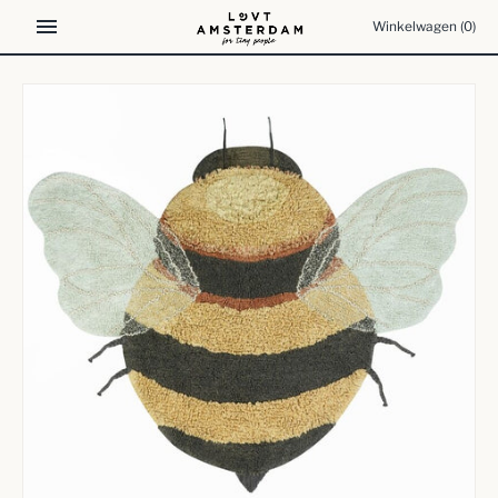
Meteen
Winkelwagen
(0)
naar
de
content