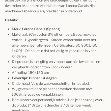
akoestiek vangt het ook alle stofdeeltjes op die in de lucht
dwarrelen
. Maar deze vloerkleden van Lorena Canals zijn
machinewasbaar dus erg praktisch in onderhoud.
Details:
Merk:
Lorena Canals (Spaans)
Materiaal: 97
% cotton 3% other fibers.Base: recycled
cotton - Hypoallergeen - Katoen veroorzaakt over het
algemeen geen allergieën. Certificaten: ISO 9001, ISO
14001 - Dit houdt in dat het veilig te gebruiken is voor
kinderen.
Dit product is niet giftig en voldoet aan alle kwaliteits- en
veiligheidsvoorschriften voor kinderen.
Afmeting: 150x150 cm
Levertijd: Binnen 14 dagen
Onderhoud: Volg de wasvoorschriften in het label.
Wij geven om onze planeet en werken daarom met
100% gerecyclde verpakkingen.
Bereikbaar voor persoonlijk advies. Heb je een vraag over
dit product? Onze chatfunctie is 7 dagen per week
bereikbaar.