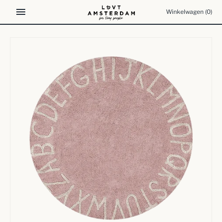
Meteen
Winkelwagen
(0)
naar
de
content