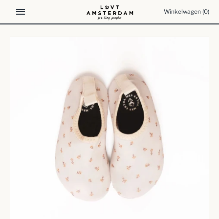
Meteen
Winkelwagen
(0)
naar
de
content