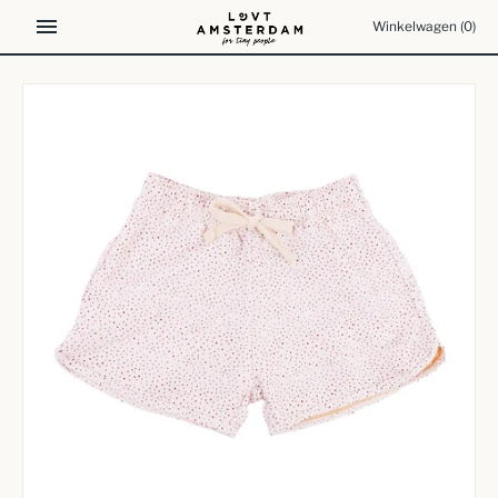
Meteen
Winkelwagen
(0)
naar
de
content