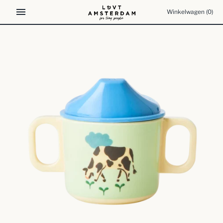
Meteen
Winkelwagen
(0)
naar
de
content