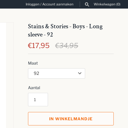
Inloggen
/
Account aanmaken
Winkelwagen
(0)
ZOEKEN
Stains & Stories - Boys - Long
sleeve - 92
€17,95
€34,95
Maat
Aantal
IN WINKELMANDJE