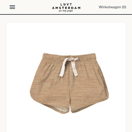
Meteen
Winkelwagen
(0)
naar
de
content