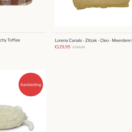
SNELLE
SNELLE
BLIK
BLIK
ichy Toffee
Lorena Canals - Zitzak - Cleo - Meerdere
€129,95
€139,95
Aanbieding