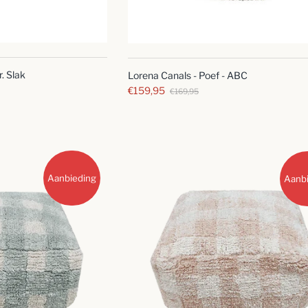
SNELLE
SNELLE
BLIK
BLIK
. Slak
Lorena Canals - Poef - ABC
€159,95
€169,95
Aanbieding
Aanb