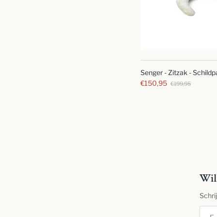
Senger - Zitzak - Schildp
€150,95
€199,95
Wil 
Schri