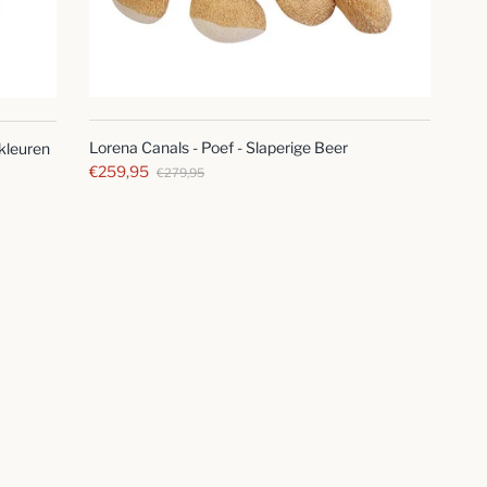
SNELLE
BLIK
Lorena Canals - Poef - Slaperige Beer
 kleuren
€259,95
€279,95