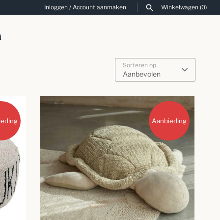
Inloggen
/
Account aanmaken
Winkelwagen
(0)
n
ZOEKEN
Sorteren op
Aanbevolen
ieding
Aanbieding