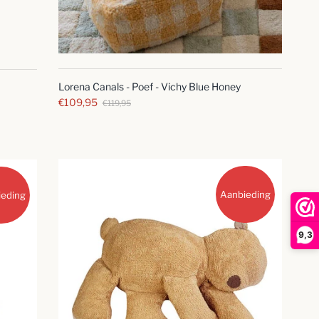
SNELLE
BLIK
Lorena Canals - Poef - Vichy Blue Honey
€109,95
€119,95
Aanbieding
ieding
9,3