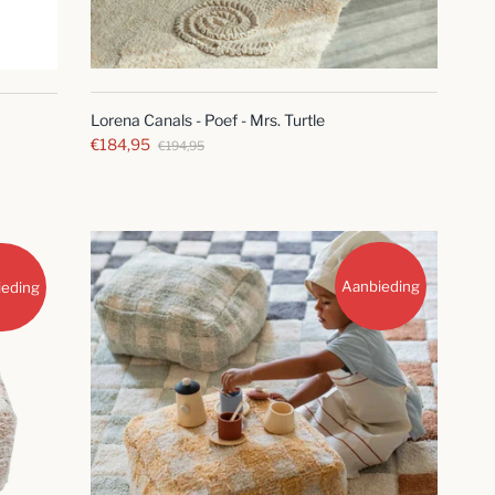
SNELLE
BLIK
Lorena Canals - Poef - Mrs. Turtle
€184,95
€194,95
Aanbieding
ieding