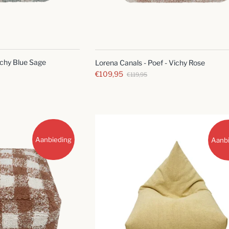
SNELLE
SNELLE
BLIK
BLIK
ichy Blue Sage
Lorena Canals - Poef - Vichy Rose
€109,95
€119,95
Aanbieding
Aanb