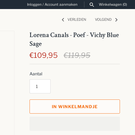
Inloggen
/
Account aanmaken
Winkelwagen
(0)
VERLEDEN
VOLGEND
ZOEKEN
Lorena Canals - Poef - Vichy Blue
Sage
€109,95
€119,95
Aantal
IN WINKELMANDJE